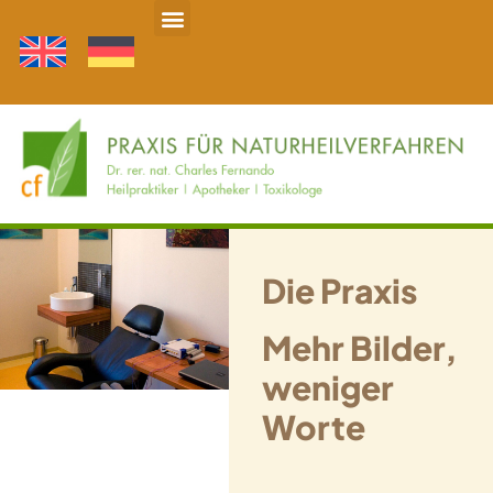
Home
Über mich
Ganzheitliche Schmerztherapie
Individuelle Infusionstherapie
Entgiftungs-, Ausleitungstherapie
Praxisbilder
Kontakt
Nützliche Links
Die Praxis
Mehr Bilder,
weniger
Worte